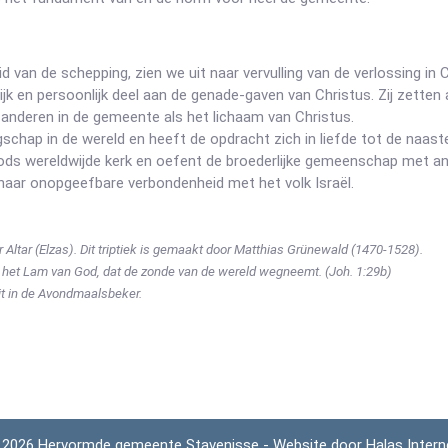
 van de schepping, zien we uit naar vervulling van de verlossing in C
jk en persoonlijk deel aan de genade-gaven van Christus. Zij zetten 
n anderen in de gemeente als het lichaam van Christus.
schap in de wereld en heeft de opdracht zich in liefde tot de naaste
ods wereldwijde kerk en oefent de broederlijke gemeenschap met an
 haar onopgeefbare verbondenheid met het volk Israël.
Altar (Elzas). Dit triptiek is gemaakt door Matthias Grünewald (1470-1528).
e het Lam van God, dat de zonde van de wereld wegneemt. (Joh. 1:29b)
eit in de Avondmaalsbeker.
 2026 Hervormde gemeente Stavenisse - Website door
Halas Intern