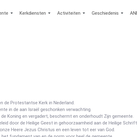
ente
Kerkdiensten
Activiteiten
Geschiedenis
AN
 de Protestantse Kerk in Nederland.
nte in de aan Israël geschonken verwachting.
is de Koning en vergadert, beschermt en onderhoudt Zijn gemeente.
eid door de Heilige Geest in gehoorzaamheid aan de Heilige Schrift
n onze Heere Jezus Christus en een leven tot eer van God.
 is het fundament van en de norm voor heel de gemeente.