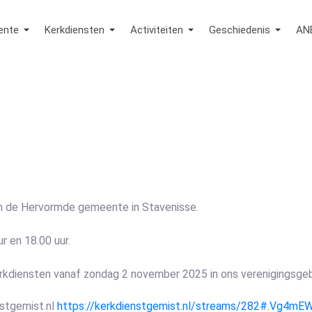
ente
Kerkdiensten
Activiteiten
Geschiedenis
AN
an de Hervormde gemeente in Stavenisse.
 en 18.00 uur.
kdiensten vanaf zondag 2 november 2025 in ons verenigingsge
nstgemist.nl
https://kerkdienstgemist.nl/streams/282#.Vg4m