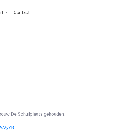
BI
Contact
bouw De Schuilplaats gehouden.
EWsVyYB