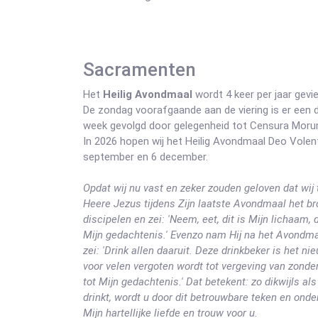
Sacramenten
Het
Heilig Avondmaal
wordt 4 keer per jaar gevie
De zondag voorafgaande aan de viering is er een d
week gevolgd door gelegenheid tot Censura Morum
In 2026 hopen wij het Heilig Avondmaal Deo Volente
september en 6 december.
Opdat wij nu vast en zeker zouden geloven dat wij
Heere Jezus tijdens Zijn laatste Avondmaal het bro
discipelen en zei: 'Neem, eet, dit is Mijn lichaam,
Mijn gedachtenis.' Evenzo nam Hij na het Avondmaa
zei: 'Drink allen daaruit. Deze drinkbeker is het ni
voor velen vergoten wordt tot vergeving van zonden.
tot Mijn gedachtenis.' Dat betekent: zo dikwijls als
drinkt, wordt u door dit betrouwbare teken en ond
Mijn hartellijke liefde en trouw voor u.