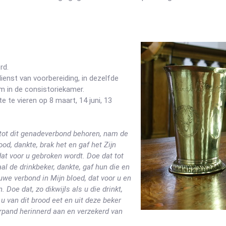
rd.
ienst van voorbereiding, in dezelfde
 in de consistoriekamer.
 te vieren op 8 maart, 14 juni, 13
 tot dit genadeverbond behoren, nam de
od, dankte, brak het en gaf het Zijn
 dat voor u gebroken wordt. Doe dat tot
l de drinkbeker, dankte, gaf hun die en
euwe verbond in Mijn bloed, dat voor u en
 Doe dat, zo dikwijls als u die drinkt,
 u van dit brood eet en uit deze beker
erpand herinnerd aan en verzekerd van