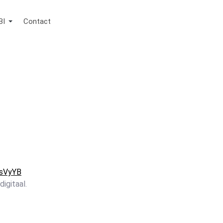
BI
Contact
WsVyYB
igitaal.