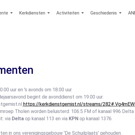
ente
Kerkdiensten
Activiteiten
Geschiedenis
AN
amenten
.00 uur en 's avonds om 18.00 uur.
dejaarsavond begint de avonddienst om 19.00 uur.
stgemist.nl
https://kerkdienstgemist.nl/streams/282#.Vg4mE
roep Tholen worden beluisterd: 106.5 FM of kanaal 996 Delta d
t: via
Delta
op kanaal 113 en via
KPN
op kanaal 1376.
en in ons verenigingsgebouw 'De Schuilplaats' gehouden.